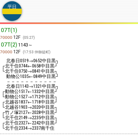
平日
07T(1)
12F
70000
05:27
07T(2)
1143～
12F
70000
17:53 仲御徒町
北春日
→
中目黒┐
0519
0652
┌北千住
←
中目黒┘
0744
0658
└北千住
→
中目黒┐
0750
0841
動物公
←
中目黒┘
1035
0849
－－－－－－－－－－－
北春日
→
中目黒┐
1143
1321
┌動物公
←
中目黒┘
1517
1332
└動物公
→
中目黒┐
1527
1712
┌北越谷
←
中目黒┘
1837
1718
└北越谷
→
中目黒┐
1903
2020
┌竹ノ塚
←
中目黒┘
2127
2028
└北千住
→
中目黒┐
2149
2235
┌北千住
←
中目黒┘
2327
2242
└北千住
→
南千住
2334
2337