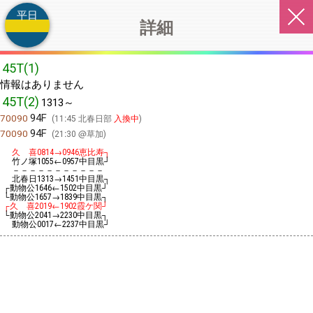
平日
詳細
45T(1)
情報はありません
45T(2)
1313～
94F
70090
11:45 北春日部
入換中
94F
70090
21:30 @草加
久 喜
→
恵比寿┐
0814
0946
竹ノ塚
←
中目黒┘
1055
0957
－－－－－－－－－－－
北春日
→
中目黒┐
1313
1451
┌動物公
←
中目黒┘
1646
1502
└動物公
→
中目黒┐
1657
1839
┌久 喜
←
霞ケ関┘
2019
1902
└動物公
→
中目黒┐
2041
2230
動物公
←
中目黒┘
0017
2237