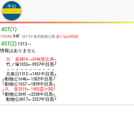
平日
45T(1)
94F
70090
07:53 東武動物公園
送り込み回送
45T(2)
1313～
情報はありません
久 喜
→
恵比寿┐
0814
0946
竹ノ塚
←
中目黒┘
1055
0957
－－－－－－－－－－－
北春日
→
中目黒┐
1313
1451
┌動物公
←
中目黒┘
1646
1502
└動物公
→
中目黒┐
1657
1839
┌久 喜
←
霞ケ関┘
2019
1902
└動物公
→
中目黒┐
2041
2230
動物公
←
中目黒┘
0017
2237