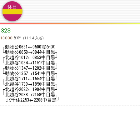
休日
32S
57F
13000
11:14 入谷
┌動物公
←
霞ケ関
0631
0500
└動物公
→
中目黒┐
0658
0844
┌北越谷
←
中目黒┘
1012
0853
└北越谷
→
中目黒┐
1034
1151
┌動物公
←
中目黒┘
1347
1202
└動物公
→
中目黒┐
1357
1541
┌北越谷
←
中目黒┘
1711
1554
└北越谷
→
中目黒┐
1739
1856
┌北越谷
←
中目黒┘
2022
1904
└北越谷
→
中目黒┐
2038
2158
北千住
←
中目黒┘
2253
2208