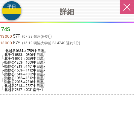
平日
詳細
74S
57F
13000
07:38 銀座(H-09)
57F
13000
15:19 獨協大学前 B1474S 遅れ2分
北越谷
→
中目黒┐
0634
0759
┌北千住
←
中目黒┘
0853
0806
└北千住
→
中目黒┐
0909
0959
┌動物公
←
中目黒┘
1203
1009
└動物公
→
中目黒┐
1213
1401
┌動物公
←
中目黒┘
1603
1412
└動物公
→
中目黒┐
1613
1802
┌動物公
←
中目黒┘
1958
1812
└動物公
→
中目黒┐
2026
2216
┌北越谷
←
中目黒┘
2343
2227
└北越谷
→
南千住
2357
0031