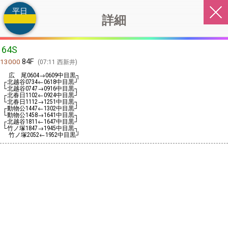
平日
詳細
64S
84F
13000
07:11 西新井
広 尾
→
中目黒┐
0604
0609
┌北越谷
←
中目黒┘
0734
0618
└北越谷
→
中目黒┐
0747
0916
┌北春日
←
中目黒┘
1102
0924
└北春日
→
中目黒┐
1112
1251
┌動物公
←
中目黒┘
1447
1302
└動物公
→
中目黒┐
1458
1641
┌北越谷
←
中目黒┘
1811
1647
└竹ノ塚
→
中目黒┐
1847
1945
竹ノ塚
←
中目黒┘
2052
1952