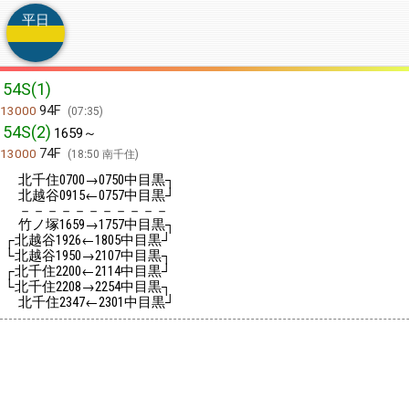
平日
54S(1)
94F
13000
07:35
54S(2)
1659～
74F
13000
18:50 南千住
北千住
→
中目黒┐
0700
0750
北越谷
←
中目黒┘
0915
0757
－－－－－－－－－－－
竹ノ塚
→
中目黒┐
1659
1757
┌北越谷
←
中目黒┘
1926
1805
└北越谷
→
中目黒┐
1950
2107
┌北千住
←
中目黒┘
2200
2114
└北千住
→
中目黒┐
2208
2254
北千住
←
中目黒┘
2347
2301