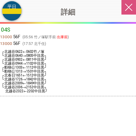
平日
詳細
04S
56F
13000
05:56 竹ノ塚駅手前
出庫前
56F
13000
17:57 北千住
┌北越谷
←
竹ノ塚
0622
0602
└北越谷
→
中目黒┐
0640
0805
┌北越谷
←
中目黒┘
0932
0811
└北越谷
→
中目黒┐
0944
1102
┌動物公
←
中目黒┘
1303
1112
└動物公
→
中目黒┐
1313
1501
┌北春日
←
中目黒┘
1651
1512
└北越谷
→
中目黒┐
1726
1842
┌北越谷
←
中目黒┘
2009
1849
└北越谷
→
中目黒┐
2036
2152
北越谷
←
中目黒┘
2322
2202