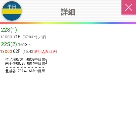
平日
詳細
22S(1)
71F
13000
07:03 竹ノ塚
22S(2)
1613～
62F
13000
15:43
送り込み回送
竹ノ塚
→
中目黒┐
0704
0808
南千住
←
中目黒┘
0858
0814
－－－－－－－－－－－
北越谷
←
中目黒
1732
1613