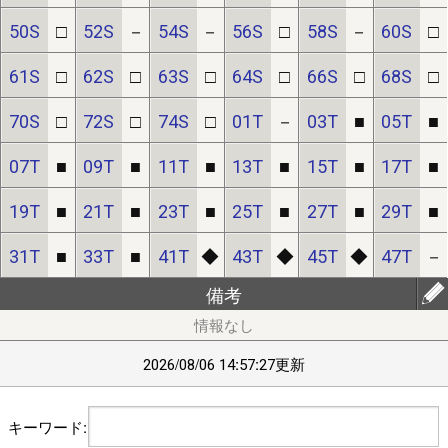
50S
□
52S
－
54S
－
56S
□
58S
－
60S
□
【ﾌﾞﾗｳｻﾞの設定】(chrome)右上ﾒﾆｭｰ⇒｢設定(歯車)｣⇒｢ｻｲﾄの設
定｣/(safari)左上ﾒﾆｭｰ⇒｢Webｻｲﾄの設定｣⇒｢位置情報｣ で位置情報
61S
□
62S
□
63S
□
64S
□
66S
□
68S
□
を｢許可｣にしてください｡
70S
□
72S
□
74S
□
01T
－
03T
■
05T
■
■
2/20頃より中国IPから通常の10倍程度のアクセスがありサイト
07T
■
09T
■
11T
■
13T
■
15T
■
17T
■
が不安定になっておりました。穴埋め作業の結果、現在は通常の
3倍程度になっています。引き続き穴埋め作業を行います。
19T
■
21T
■
23T
■
25T
■
27T
■
29T
■
31T
■
33T
■
41T
◆
43T
◆
45T
◆
47T
－
備考
2026/08/06 14:57:27更新
キーワード: