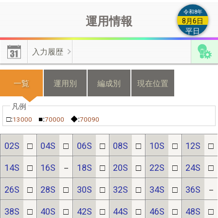
によるもの等の類は付加情報とは認められませんので登録しない
令和8年
運用情報
でください。
8月6日
平日
【編成付加情報】
有効･無効化時の不具合修正しました。上書き
入力履歴
更新した情報を無効化した場合は、無効化操作前の情報が有効と
なります。
一覧
運用別
編成別
現在位置
【機種変更】
機種変更をする際は、新・旧端末のそれぞれから不
具合フォームよりご連絡ください。
□:
■:
◆:
13000
70000
70090
≪位置情報の有効化≫
端末の許可設定とﾌﾞﾗｳｻﾞの許可設定が必
02S
□
04S
□
06S
□
08S
□
10S
□
12S
□
要です。
14S
□
16S
－
18S
□
20S
□
22S
□
24S
□
26S
□
28S
□
30S
□
32S
□
34S
□
36S
－
【端末の設定】(android)｢設定(歯車)｣⇒｢現在地情報｣⇒｢プライ
バシー｣/(iphone)｢設定(歯車)｣⇒｢プライバシー｣⇒｢現在地情報｣
38S
□
40S
□
42S
□
44S
□
46S
□
48S
□
で位置情報を｢ON｣