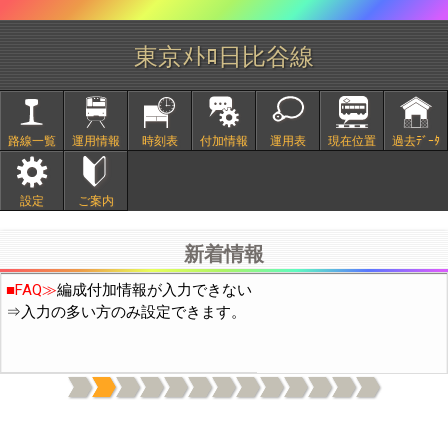
東京ﾒﾄﾛ日比谷線
路線一覧
運用情報
時刻表
付加情報
運用表
現在位置
過去ﾃﾞｰﾀ
■
2/20頃より中国IPから通常の10倍程度のアクセスがありサイト
設定
ご案内
が不安定になっておりました。穴埋め作業の結果、現在は通常の
3倍程度になっています。引き続き穴埋め作業を行います。
新着情報
■FAQ≫
編成付加情報が入力できない
⇒入力の多い方のみ設定できます。
上記機能は付加情報の表示(日付下の電球と歯車のｱｲｺﾝ)をONに
してください。(OFFの場合はデータ通信量を減らすため付加情報
を読み込まないようにしています)