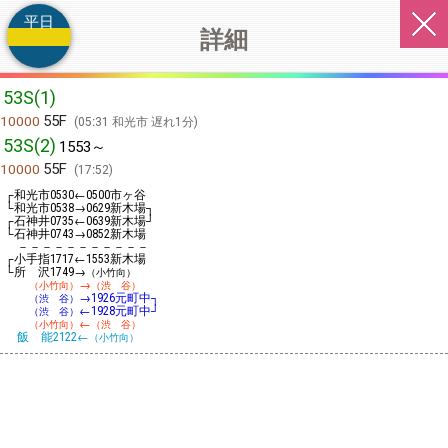
平日
詳細
53S(1)
55F
10000
05:31 和光市 遅れ1分
53S(2)
1553～
55F
10000
17:52
┌和光市
←
市ヶ谷
0530
0500
└和光市
→
新木場┐
0538
0629
┌石神井
←
新木場┘
0735
0639
└石神井
→
新木場
0743
0852
－－－－－－－－－－－
┌小手指
←
新木場
1717
1553
└所 沢
→
1749
（小竹向）
→
（小竹向）
（渋 谷）
→
元町中┐
（渋 谷）
1926
←
元町中┘
（渋 谷）
1928
←
（小竹向）
（渋 谷）
飯 能
←
2122
（小竹向）