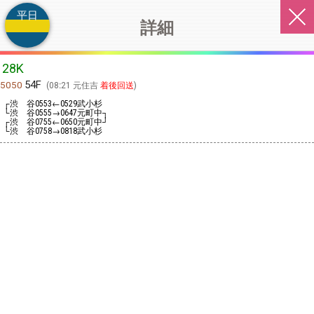
平日
詳細
28K
54F
5050
08:21 元住吉
着後回送
┌渋 谷
←
武小杉
0553
0529
└渋 谷
→
元町中┐
0555
0647
┌渋 谷
←
元町中┘
0755
0650
└渋 谷
→
武小杉
0758
0818