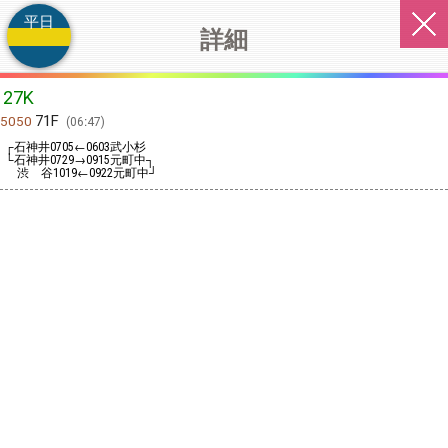
平日
詳細
27K
71F
5050
06:47
┌石神井
←
武小杉
0705
0603
└石神井
→
元町中┐
0729
0915
渋 谷
←
元町中┘
1019
0922