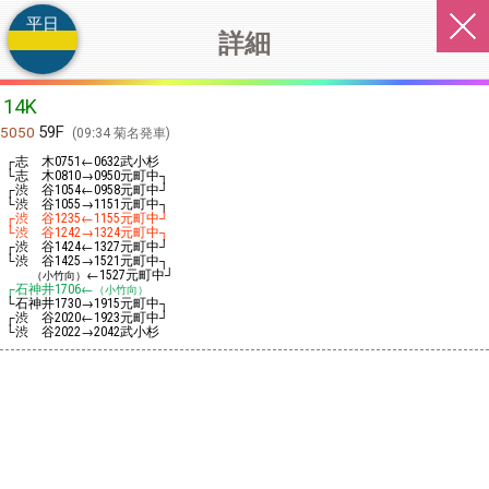
平日
詳細
14K
59F
5050
09:34 菊名発車
┌志 木
←
武小杉
0751
0632
└志 木
→
元町中┐
0810
0950
┌渋 谷
←
元町中┘
1054
0958
└渋 谷
→
元町中┐
1055
1151
┌渋 谷
←
元町中┘
1235
1155
└渋 谷
→
元町中┐
1242
1324
┌渋 谷
←
元町中┘
1424
1327
└渋 谷
→
元町中┐
1425
1521
←
元町中┘
（小竹向）
1527
┌石神井
←
1706
（小竹向）
└石神井
→
元町中┐
1730
1915
┌渋 谷
←
元町中┘
2020
1923
└渋 谷
→
武小杉
2022
2042