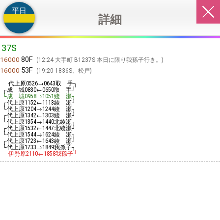
平日
詳細
37S
80F
16000
12:24 大手町 B1237S 本日に限り我孫子行き。
53F
16000
19:20 1836S、松戸
代上原
→
取 手┐
0526
0643
┌成 城
←
取 手┘
0830
0650
└成 城
→
綾 瀬┐
0958
1051
┌代上原
←
綾 瀬┘
1152
1113
└代上原
→
綾 瀬┐
1204
1244
┌代上原
←
綾 瀬┘
1342
1303
└代上原
→
北綾瀬┐
1354
1440
┌代上原
←
北綾瀬┘
1532
1447
└代上原
→
綾 瀬┐
1544
1624
┌代上原
←
綾 瀬┘
1723
1643
└代上原
→
我孫子┐
1733
1849
伊勢原
←
我孫子┘
2110
1858