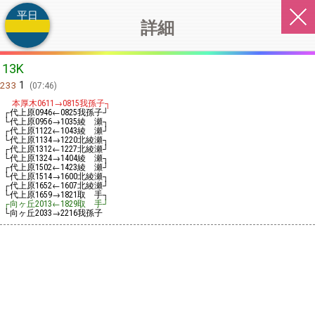
平日
詳細
13K
1
233
07:46
本厚木
→
我孫子┐
0611
0815
┌代上原
←
我孫子┘
0946
0825
└代上原
→
綾 瀬┐
0956
1035
┌代上原
←
綾 瀬┘
1122
1043
└代上原
→
北綾瀬┐
1134
1220
┌代上原
←
北綾瀬┘
1312
1227
└代上原
→
綾 瀬┐
1324
1404
┌代上原
←
綾 瀬┘
1502
1423
└代上原
→
北綾瀬┐
1514
1600
┌代上原
←
北綾瀬┘
1652
1607
└代上原
→
取 手┐
1659
1821
┌向ヶ丘
←
取 手┘
2013
1829
└向ヶ丘
→
我孫子
2033
2216