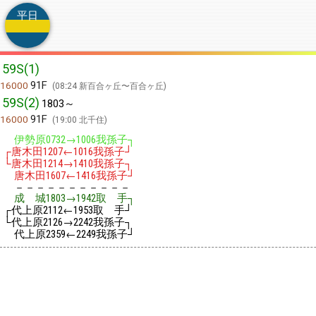
平日
59S(1)
91F
16000
08:24 新百合ヶ丘〜百合ヶ丘
59S(2)
1803～
91F
16000
19:00 北千住
伊勢原
→
我孫子┐
0732
1006
┌唐木田
←
我孫子┘
1207
1016
└唐木田
→
我孫子┐
1214
1410
唐木田
←
我孫子┘
1607
1416
－－－－－－－－－－－
成 城
→
取 手┐
1803
1942
┌代上原
←
取 手┘
2112
1953
└代上原
→
我孫子┐
2126
2242
代上原
←
我孫子┘
2359
2249