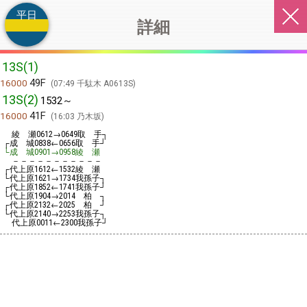
平日
詳細
13S(1)
49F
16000
07:49 千駄木 A0613S
13S(2)
1532～
41F
16000
16:03 乃木坂
綾 瀬
→
取 手┐
0612
0649
┌成 城
←
取 手┘
0838
0656
└成 城
→
綾 瀬
0901
0958
－－－－－－－－－－－
┌代上原
←
綾 瀬
1612
1532
└代上原
→
我孫子┐
1621
1734
┌代上原
←
我孫子┘
1852
1741
└代上原
→
柏 ┐
1904
2014
┌代上原
←
柏 ┘
2132
2025
└代上原
→
我孫子┐
2140
2253
代上原
←
我孫子┘
0011
2300