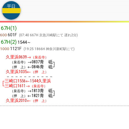
平日
67H(1)
601F
600
07:40 667H 京急川崎駅にて 遅れ2分
67H(2)
1544～
1121F
1000
19:25 1866H 神奈川新町駅にて
久里浜
→
0639
（泉岳寺）
→
青 砥┐
（泉岳寺）
0837
←
青 砥┘
（押 上）
0846
久里浜
←
1035
（押 上）
－－－－－－－－－－－
┌三崎口
←
久里浜
1556
1544
└三崎口
→
1611
（泉岳寺）
→
青 砥┐
（泉岳寺）
1813
←
青 砥┘
（押 上）
1821
久里浜
←
2010
（押 上）