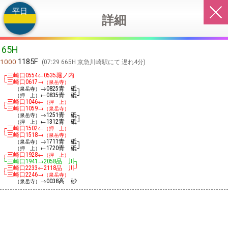
平日
詳細
65H
1185F
1000
07:29 665H 京急川崎駅にて 遅れ4分
┌三崎口
←
堀ノ内
0554
0535
└三崎口
→
0617
（泉岳寺）
→
青 砥┐
（泉岳寺）
0825
←
青 砥┘
（押 上）
0835
┌三崎口
←
1046
（押 上）
└三崎口
→
1059
（泉岳寺）
→
青 砥┐
（泉岳寺）
1251
←
青 砥┘
（押 上）
1312
┌三崎口
←
1502
（押 上）
└三崎口
→
1518
（泉岳寺）
→
青 砥┐
（泉岳寺）
1711
←
青 砥┘
（押 上）
1720
┌三崎口
←
1928
（押 上）
└三崎口
→
品 川┐
1941
2058
┌三崎口
←
品 川┘
2233
2118
└三崎口
→
2246
（泉岳寺）
→
高 砂
（泉岳寺）
0038