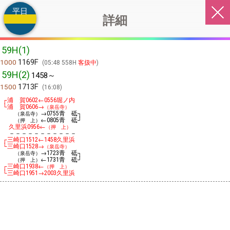
平日
詳細
59H(1)
1169F
1000
05:48 558H
客扱中
59H(2)
1458～
1713F
1500
16:08
┌浦 賀
←
堀ノ内
0602
0556
└浦 賀
→
0606
（泉岳寺）
→
青 砥┐
（泉岳寺）
0755
←
青 砥┘
（押 上）
0805
久里浜
←
0956
（押 上）
－－－－－－－－－－－
┌三崎口
←
久里浜
1512
1458
└三崎口
→
1528
（泉岳寺）
→
青 砥┐
（泉岳寺）
1723
←
青 砥┘
（押 上）
1731
┌三崎口
←
1938
（押 上）
└三崎口
→
久里浜
1951
2003