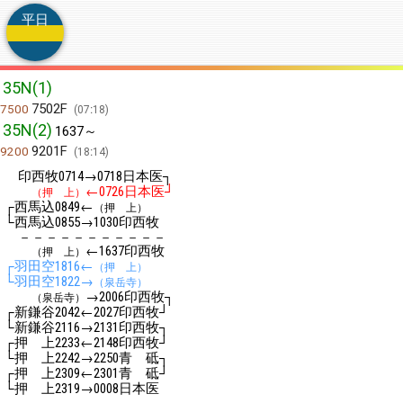
平日
35N(1)
7502F
7500
07:18
35N(2)
1637～
9201F
9200
18:14
印西牧
→
日本医┐
0714
0718
←
日本医┘
（押 上）
0726
┌西馬込
←
0849
（押 上）
└西馬込
→
印西牧
0855
1030
－－－－－－－－－－－
←
印西牧
（押 上）
1637
┌羽田空
←
1816
（押 上）
└羽田空
→
1822
（泉岳寺）
→
印西牧┐
（泉岳寺）
2006
┌新鎌谷
←
印西牧┘
2042
2027
└新鎌谷
→
印西牧┐
2116
2131
┌押 上
←
印西牧┘
2233
2148
└押 上
→
青 砥┐
2242
2250
┌押 上
←
青 砥┘
2309
2301
└押 上
→
日本医
2319
0008