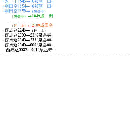
└逗 子
→
蒲 田┐
1546
1642
┌羽田空
←
蒲 田┘
1654
1643
└羽田空
→
1658
（泉岳寺）
→
成 田
（泉岳寺）
1849
－－－－－－－－－－－
←
成田空
（押 上）
2109
┌西馬込
←
2246
（押 上）
└西馬込
→
泉岳寺┐
2303
2316
┌西馬込
←
泉岳寺┘
2343
2331
└西馬込
→
泉岳寺┐
2349
0001
西馬込
←
泉岳寺┘
0032
0019