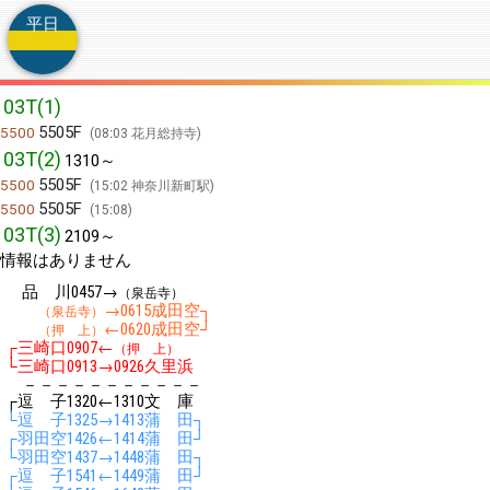
平日
03T(1)
5505F
5500
08:03 花月総持寺
03T(2)
1310～
5505F
5500
15:02 神奈川新町駅
5505F
5500
15:08
03T(3)
2109～
情報はありません
品 川
→
0457
（泉岳寺）
→
成田空┐
（泉岳寺）
0615
←
成田空┘
（押 上）
0620
┌三崎口
←
0907
（押 上）
└三崎口
→
久里浜
0913
0926
－－－－－－－－－－－
┌逗 子
←
文 庫
1320
1310
└逗 子
→
蒲 田┐
1325
1413
┌羽田空
←
蒲 田┘
1426
1414
└羽田空
→
蒲 田┐
1437
1448
┌逗 子
←
蒲 田┘
1541
1449