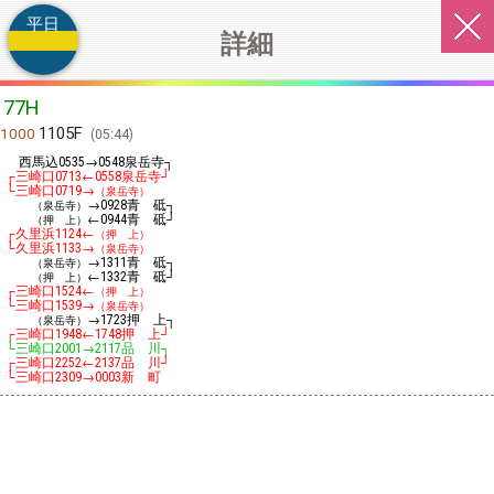
平日
詳細
77H
1105F
1000
05:44
西馬込
→
泉岳寺┐
0535
0548
┌三崎口
←
泉岳寺┘
0713
0558
└三崎口
→
0719
（泉岳寺）
→
青 砥┐
（泉岳寺）
0928
←
青 砥┘
（押 上）
0944
┌久里浜
←
1124
（押 上）
└久里浜
→
1133
（泉岳寺）
→
青 砥┐
（泉岳寺）
1311
←
青 砥┘
（押 上）
1332
┌三崎口
←
1524
（押 上）
└三崎口
→
1539
（泉岳寺）
→
押 上┐
（泉岳寺）
1723
┌三崎口
←
押 上┘
1948
1748
└三崎口
→
品 川┐
2001
2117
┌三崎口
←
品 川┘
2252
2137
└三崎口
→
新 町
2309
0003