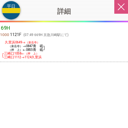
平日
詳細
69H
1121F
1000
07:49 669H 京急川崎駅にて
久里浜
→
0649
（泉岳寺）
→
青 砥┐
（泉岳寺）
0847
←
青 砥┘
（押 上）
0855
┌三崎口
←
1058
（押 上）
└三崎口
→
久里浜
1112
1124