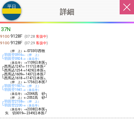
平日
詳細
37N
9128F
9100
07:28
客扱中
9128F
9100
07:29
客扱中
←
印西牧
（押 上）
0733
┌羽田空
←
0916
（押 上）
└羽田空
→
0924
（泉岳寺）
→
日本医┐
（泉岳寺）
1109
┌西馬込
←
日本医┘
1247
1117
└西馬込
→
日本医┐
1254
1429
┌西馬込
←
日本医┘
1609
1437
└西馬込
→
日本医┐
1618
1747
←
日本医┘
（押 上）
1756
┌羽田空
←
1937
（押 上）
└羽田空
→
1941
（泉岳寺）
→
高 砂┐
（泉岳寺）
2044
←
高 砂┘
（押 上）
2052
┌羽田空
←
2158
（押 上）
└羽田空
→
2200
（泉岳寺）
→
日本医┐
（泉岳寺）
2338
矢 切
←
日本医┘
0019
2349