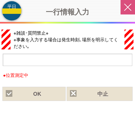
平日
一行情報入力
※雑談･質問禁止※
※事象を入力する場合は
発生時刻､場所
を明示してく
ださい｡
●位置測定中
OK
中止