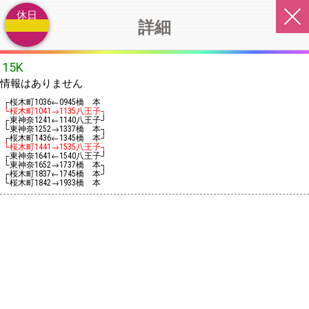
休日
詳細
15K
情報はありません
┌桜木町
←
橋 本
1036
0945
└桜木町
→
八王子┐
1041
1135
┌東神奈
←
八王子┘
1241
1140
└東神奈
→
橋 本┐
1252
1337
┌桜木町
←
橋 本┘
1436
1345
└桜木町
→
八王子┐
1441
1535
┌東神奈
←
八王子┘
1641
1540
└東神奈
→
橋 本┐
1652
1737
┌桜木町
←
橋 本┘
1837
1745
└桜木町
→
橋 本
1842
1933