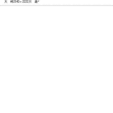
大 崎
←
川 越┘
2342
2222