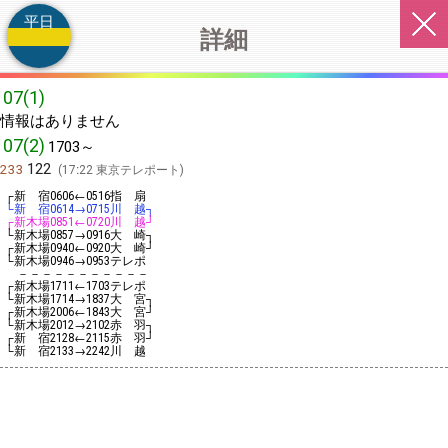
平日
詳細
07(1)
情報はありません
07(2)
1703～
122
233
17:22 東京テレポート
┌新 宿
←
指 扇
0606
0516
└新 宿
→
川 越┐
0614
0715
┌新木場
←
川 越┘
0851
0720
└新木場
→
大 崎┐
0857
0916
┌新木場
←
大 崎┘
0940
0920
└新木場
→
テレポ
0946
0953
－－－－－－－－－－－
┌新木場
←
テレポ
1711
1703
└新木場
→
大 宮┐
1714
1837
┌新木場
←
大 宮┘
2006
1843
└新木場
→
赤 羽┐
2012
2102
┌新 宿
←
赤 羽┘
2128
2115
└新 宿
→
川 越
2133
2242